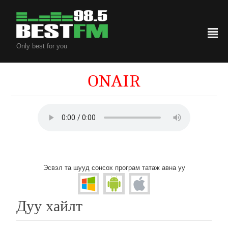
²
Only best for you
ONAIR
Эсвэл та шууд сонсох програм татаж авна уу
Дуу хайлт