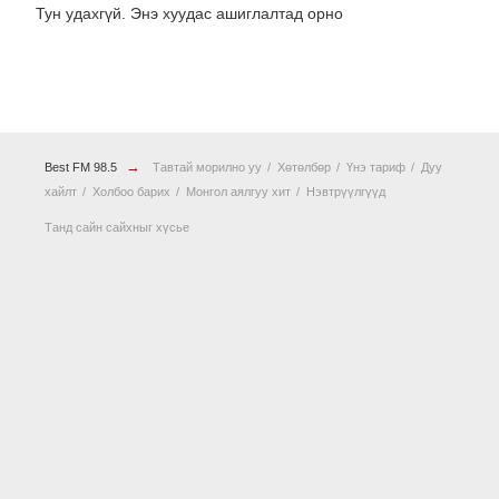
Тун удахгүй. Энэ хуудас ашиглалтад орно
→
Best FM 98.5
Тавтай морилно уу
Хөтөлбөр
Үнэ тариф
Дуу
хайлт
Холбоо барих
Монгол аялгуу хит
Нэвтрүүлгүүд
Танд сайн сайхныг хүсье